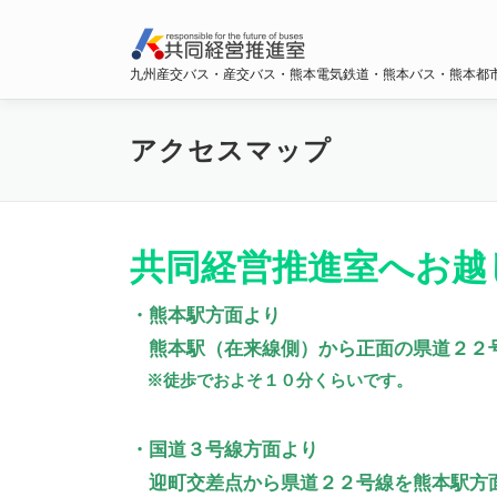
コ
ン
テ
九州産交バス・産交バス・熊本電気鉄道・熊本バス・熊本都
ン
ツ
へ
アクセスマップ
ス
キ
ッ
プ
共同経営推進室へお越
・熊本駅方面より
熊本駅（在来線側）から正面の県道２２
※徒歩でおよそ１０分くらいです。
・国道３号線方面より
迎町交差点から県道２２号線を熊本駅方