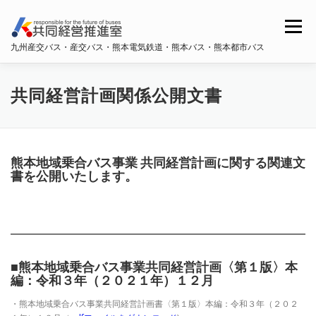
コ
ン
メニュー
テ
九州産交バス・産交バス・熊本電気鉄道・熊本バス・熊本都市バス
ン
ツ
へ
ホーム
共同経営推進室概要
ス
共同経営計画関係公開文書
キ
ッ
プ
九州産交バス・産交バス
熊本電鉄
熊本バス
熊本地域乗合バス事業 共同経営計画に関する関連文
書を公開いたします。
熊本都市バス
■熊本地域乗合バス事業共同経営計画〈第１版〉本
編：令和３年（２０２１年）１２月
・熊本地域乗合バス事業共同経営計画書〈第１版〉本編：令和３年（２０２