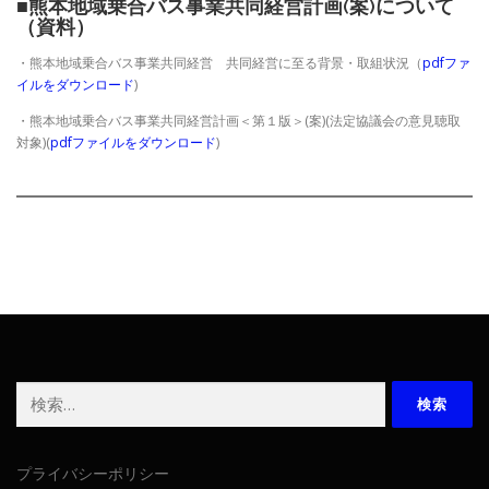
■熊本地域乗合バス事業共同経営計画(案)について
（資料）
・熊本地域乗合バス事業共同経営 共同経営に至る背景・取組状況（
pdfファ
イルをダウンロード
)
・熊本地域乗合バス事業共同経営計画＜第１版＞(案)(法定協議会の意見聴取
対象)(
pdfファイルをダウンロード
)
検
索:
プライバシーポリシー