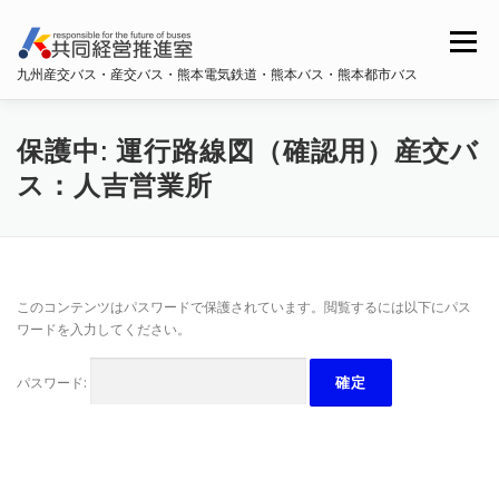
コ
ン
メニュー
テ
九州産交バス・産交バス・熊本電気鉄道・熊本バス・熊本都市バス
ン
ツ
へ
ホーム
共同経営推進室概要
ス
保護中: 運行路線図（確認用）産交バ
キ
ス：人吉営業所
ッ
プ
九州産交バス・産交バス
熊本電鉄
熊本バス
このコンテンツはパスワードで保護されています。閲覧するには以下にパス
熊本都市バス
ワードを入力してください。
パスワード: