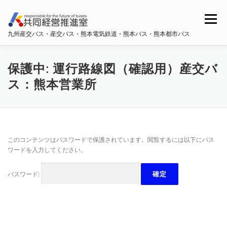
コ
ン
メニュー
テ
九州産交バス・産交バス・熊本電気鉄道・熊本バス・熊本都市バス
ン
ツ
へ
ホーム
共同経営推進室概要
ス
保護中: 運行路線図（確認用）産交バ
キ
ス：熊本営業所
ッ
プ
九州産交バス・産交バス
熊本電鉄
熊本バス
このコンテンツはパスワードで保護されています。閲覧するには以下にパス
熊本都市バス
ワードを入力してください。
パスワード: