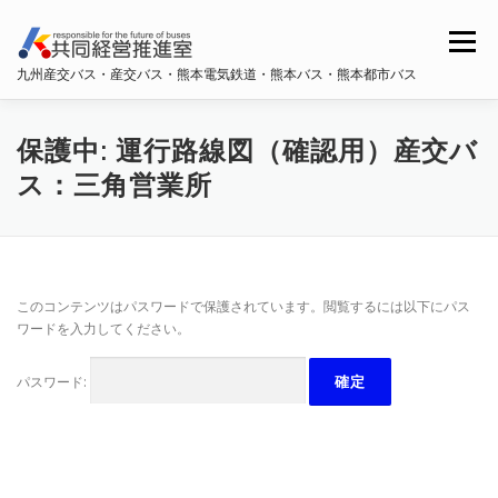
コ
ン
メニュー
テ
九州産交バス・産交バス・熊本電気鉄道・熊本バス・熊本都市バス
ン
ツ
へ
ホーム
共同経営推進室概要
ス
保護中: 運行路線図（確認用）産交バ
キ
ス：三角営業所
ッ
プ
九州産交バス・産交バス
熊本電鉄
熊本バス
このコンテンツはパスワードで保護されています。閲覧するには以下にパス
熊本都市バス
ワードを入力してください。
パスワード: