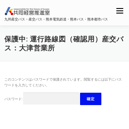
コ
ン
メニュー
テ
九州産交バス・産交バス・熊本電気鉄道・熊本バス・熊本都市バス
ン
ツ
へ
ホーム
共同経営推進室概要
ス
保護中: 運行路線図（確認用）産交バ
キ
ス：大津営業所
ッ
プ
九州産交バス・産交バス
熊本電鉄
熊本バス
このコンテンツはパスワードで保護されています。閲覧するには以下にパス
熊本都市バス
ワードを入力してください。
パスワード: