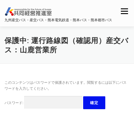
コ
ン
メニュー
テ
九州産交バス・産交バス・熊本電気鉄道・熊本バス・熊本都市バス
ン
ツ
へ
ホーム
共同経営推進室概要
ス
保護中: 運行路線図（確認用）産交バ
キ
ス：山鹿営業所
ッ
プ
九州産交バス・産交バス
熊本電鉄
熊本バス
このコンテンツはパスワードで保護されています。閲覧するには以下にパス
熊本都市バス
ワードを入力してください。
パスワード: