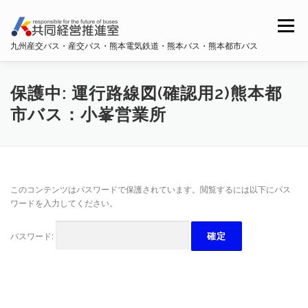
コ
ン
メニュー
テ
九州産交バス・産交バス・熊本電気鉄道・熊本バス・熊本都市バス
ン
ツ
へ
ホーム
共同経営推進室概要
ス
保護中: 運行路線図(確認用2)熊本都
キ
市バス：小峯営業所
ッ
プ
九州産交バス・産交バス
熊本電鉄
熊本バス
このコンテンツはパスワードで保護されています。閲覧するには以下にパス
熊本都市バス
ワードを入力してください。
パスワード: