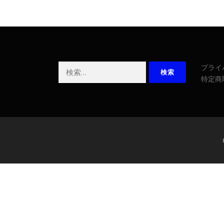
検
プライ
索:
特定商