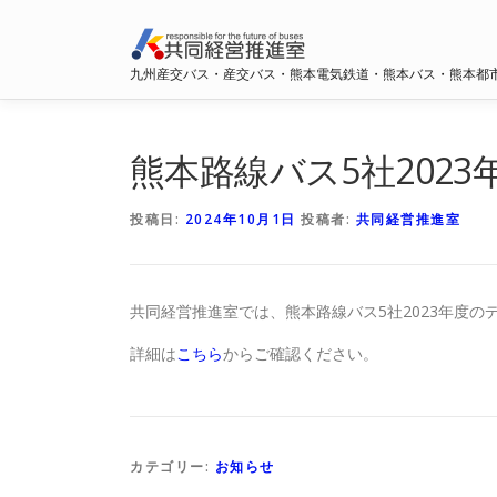
コ
ン
テ
九州産交バス・産交バス・熊本電気鉄道・熊本バス・熊本都
ン
ツ
へ
熊本路線バス5社202
ス
キ
ッ
投稿日:
2024年10月1日
投稿者:
共同経営推進室
プ
共同経営推進室では、熊本路線バス5社2023年度の
詳細は
こちら
からご確認ください。
カテゴリー:
お知らせ