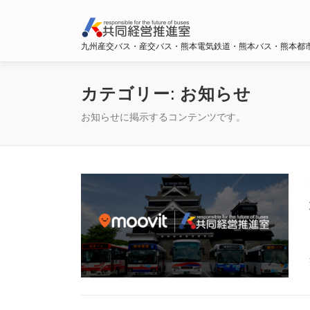
コ
ン
テ
九州産交バス・産交バス・熊本電気鉄道・熊本バス・熊本都
ン
ツ
へ
カテゴリー:
お知らせ
ス
お知らせに掲示するコンテンツです。
キ
ッ
プ