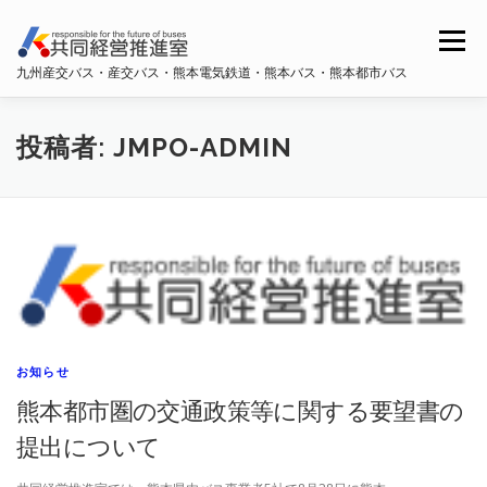
コ
ン
メニュー
テ
九州産交バス・産交バス・熊本電気鉄道・熊本バス・熊本都市バス
ン
ツ
へ
ホーム
共同経営推進室概要
ス
投稿者:
JMPO-ADMIN
キ
ッ
プ
九州産交バス・産交バス
熊本電鉄
熊本バス
熊本都市バス
お知らせ
熊本都市圏の交通政策等に関する要望書の
提出について