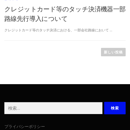
クレジットカード等のタッチ決済機器一部
路線先行導入について
クレジットカード等のタッチ決済における、一部会社路線において …
投
稿
新しい投稿
ナ
ビ
ゲ
ー
シ
ョ
ン
検
索:
プライバシーポリシー