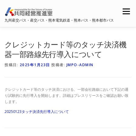
コ
ン
メニュー
テ
九州産交バス・産交バス・熊本電気鉄道・熊本バス・熊本都市バス
ン
ツ
へ
ホーム
共同経営推進室概要
ス
クレジットカード等のタッチ決済機
キ
ッ
器一部路線先行導入について
プ
九州産交バス・産交バス
熊本電鉄
熊本バス
投稿日:
2025年1月23日
投稿者:
JMPO-ADMIN
熊本都市バス
クレジットカード等のタッチ決済における、一部会社路線において下記の通
り試験的に先行導入を開始します。詳細はプレスリリースをご確認お願い致
します。
20250123タッチ決済先行導入について