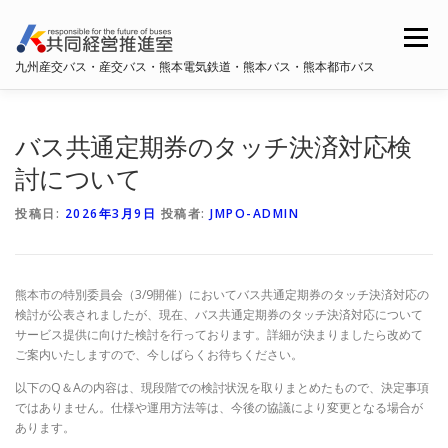
コ
ン
メニュー
テ
九州産交バス・産交バス・熊本電気鉄道・熊本バス・熊本都市バス
ン
ツ
へ
ホーム
共同経営推進室概要
ス
バス共通定期券のタッチ決済対応検
キ
ッ
討について
プ
九州産交バス・産交バス
熊本電鉄
熊本バス
投稿日:
2026年3月9日
投稿者:
JMPO-ADMIN
熊本都市バス
熊本市の特別委員会（3/9開催）においてバス共通定期券のタッチ決済対応の
検討が公表されましたが、現在、バス共通定期券のタッチ決済対応について
サービス提供に向けた検討を行っております。詳細が決まりましたら改めて
ご案内いたしますので、今しばらくお待ちください。
以下のQ＆Aの内容は、現段階での検討状況を取りまとめたもので、決定事項
ではありません。仕様や運用方法等は、今後の協議により変更となる場合が
あります。