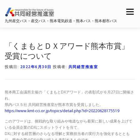
コ
ン
メニュー
テ
九州産交バス・産交バス・熊本電気鉄道・熊本バス・熊本都市バス
ン
ツ
へ
ホーム
共同経営推進室概要
ス
「くまもとＤＸアワード熊本市賞」
キ
ッ
受賞について
プ
九州産交バス・産交バス
熊本電鉄
熊本バス
投稿日:
2022年6月30日
投稿者:
共同経営推進室
熊本都市バス
熊本商工会議所主催の「くまもとDXアワード」の表彰式が６月27日に開催さ
れ、
県内バス５社 共同経営推進室が熊本市賞を受賞しました。
https://www.kmt-cci.or.jp/topics/detail.php?id=20220628175519
このアワードは、挑戦的な取り組みや地道ながら着実に新しい成果を上げて
いる会員企業のDXにスポットライトを当て、
DXに対する経営層のさらなる理解と実務担当者の実行力を強化するととも
に、県内企業のDXの取り組みを表彰するものです。