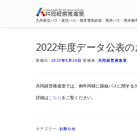
コ
ン
テ
九州産交バス・産交バス・熊本電気鉄道・熊本バス・熊本都
ン
ツ
へ
2022年度データ公表
ス
キ
ッ
投稿日:
2023年9月26日
投稿者:
共同経営推進室
プ
共同経営推進室では、例年同様に路線バスに関するデ
詳細は
こちら
をご覧ください。
カテゴリー:
お知らせ