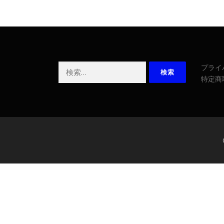
検
プライ
索:
特定商