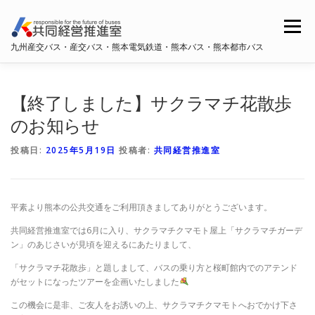
コ
ン
メニュー
テ
九州産交バス・産交バス・熊本電気鉄道・熊本バス・熊本都市バス
ン
ツ
へ
ホーム
共同経営推進室概要
ス
【終了しました】サクラマチ花散歩
キ
ッ
のお知らせ
プ
九州産交バス・産交バス
熊本電鉄
熊本バス
投稿日:
2025年5月19日
投稿者:
共同経営推進室
熊本都市バス
平素より熊本の公共交通をご利用頂きましてありがとうございます。
共同経営推進室では6月に入り、サクラマチクマモト屋上「サクラマチガーデ
ン」のあじさいが見頃を迎えるにあたりまして、
「サクラマチ花散歩」と題しまして、バスの乗り方と桜町館内でのアテンド
がセットになったツアーを企画いたしました
この機会に是非、ご友人をお誘いの上、サクラマチクマモトへおでかけ下さ